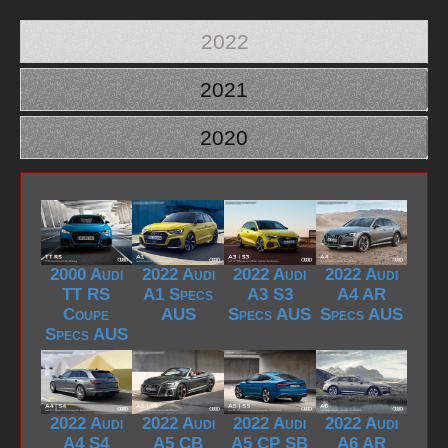
2022
2021
2020
2000 Audi
2022 Audi
2022 Audi
2022 Audi
TT RS
A1 Specs
A3 S3
A4 AR
Coupe
AUS
Specs AUS
Specs AUS
Specs AUS
2022 Audi
2022 Audi
2022 Audi
2022 Audi
A4 S4
A5 CB
A5 CP SB
A6 AR