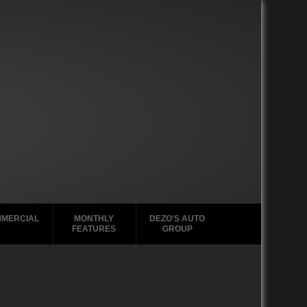
MERCIAL
MONTHLY
DEZO’S AUTO
FEATURES
GROUP
2000-2004
2020-2029
GMC Tabs