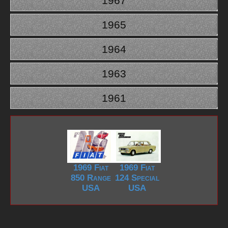
1967
1965
1964
1963
1961
1969 Fiat
1969 Fiat
850 Range
124 Special
USA
USA