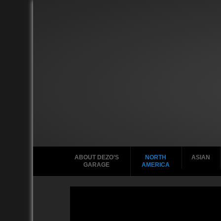
ABOUT DEZO’S
NORTH
ASIAN
GARAGE
AMERICA
Ford
2010
2020
2000