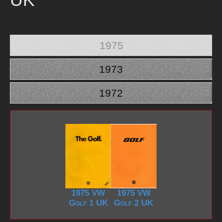
1975
1973
1972
1975 VW
1975 VW
Golf 1 UK
Golf 2 UK