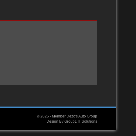
2010-2019
2000-2009
2000-2009
1990-1999
1990-1999
1980-1989
1980-1989
1970-1979
1960-1969
Toyota USA Tabs
© 2026 -
Member Dezo's Auto Group
Design By
Group1 IT Solutions