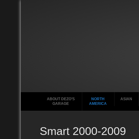
ABOUT DEZO’S
NORTH
ASIAN
GARAGE
AMERICA
Smart 2000-2009
Ford
2010
2020
2000