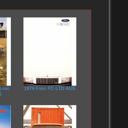
lane
1979 Ford FC LTD AUS
S