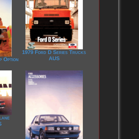
1979 Ford D Series Trucks
AUS
p Option
lane
S