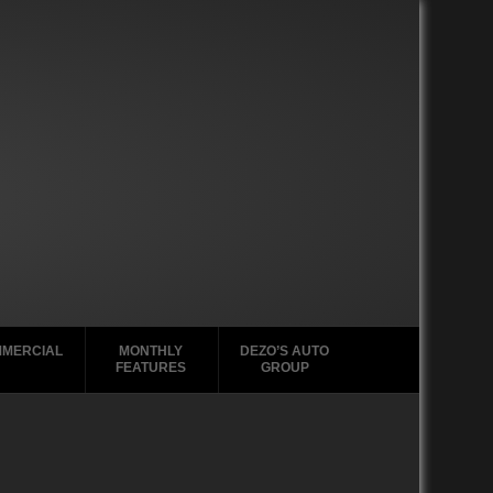
MERCIAL
MONTHLY
DEZO’S AUTO
FEATURES
GROUP
49
2020-2029
1988-1996
39