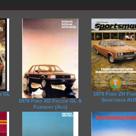
n GL
1979 Ford ZH Fair
Sportsman AU
1979 Ford XD Falcon GL &
Fairmont (Aus)