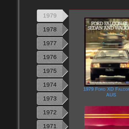
1979
1978
1977
1976
1975
1974
1979 Ford XD Falco
AUS
1973
1972
1971