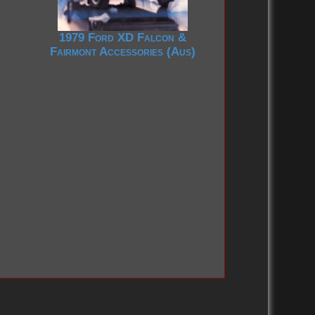
1979 Ford XD Falcon &
Fairmont Accessories (Aus)