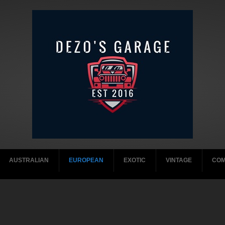
AUSTRALIAN
EUROPEAN
EXOTIC
VINTAGE
COM
 CH Tabs
2010-2019
2020-2029
2020-2029
2020-2029
2020-2029
2000-2001
-2029
2000-2009
2010-2019
2010-2019