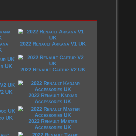
2010-2019
2000-2009
2000-2009
2000 – 2009
1990-1999
1990-1999
1970-1979
1988-1989
1960-1969
1950-1959
kana
2022 Renault Arkana V1 UK
K
9
2020-2029
2020-2029
ur UK
2022 Renault Captur V2 UK
9
2010-2019
2010-2019
9
2000-2009
2000-2009
9
1970-1979
1990-1999
V2 UK
1980-1989
2022 Renault Kadjar
1970-1979
Accessories UK
oo UK
2022 Renault Master
Accessories UK