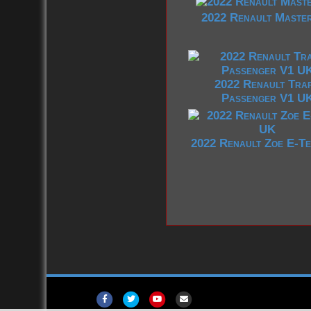
2022 Renault Maste
2022 Renault Traf
Passenger V1 U
2022 Renault Zoe E-T
F
T
Y
E