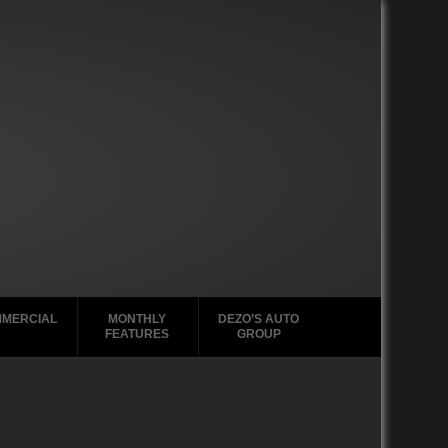
MERCIAL
MONTHLY
DEZO’S AUTO
FEATURES
GROUP
49
2020-2029
1988-1996
39