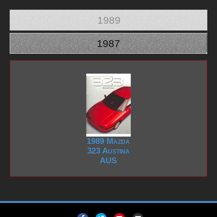
1989
1987
1989 Mazda
323 Austina
AUS