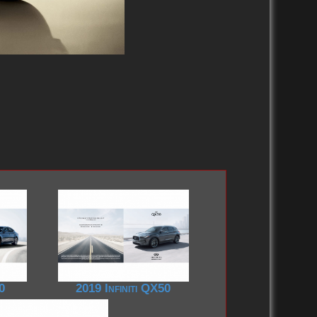
1980-1989
1986-1989
1970-1979
2020-2029
2010-2019
2000-2009
1990-1999
70
2019 Infiniti QX50