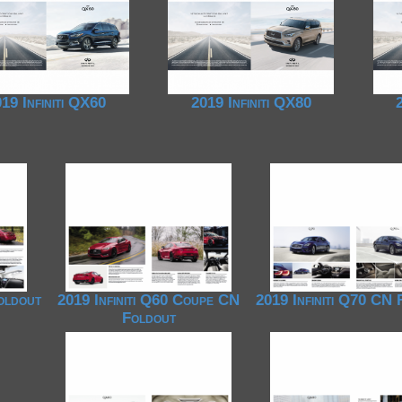
1950-1959
19 Infiniti QX60
2019 Infiniti QX80
oldout
2019 Infiniti Q60 Coupe CN
2019 Infiniti Q70 CN
Foldout