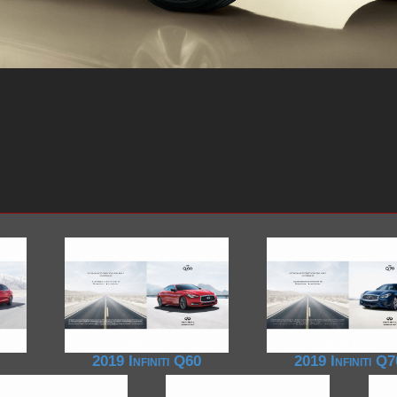
1960-1969
2000-2009
2020-2029
1990-1999
2010-2019
1980-1989
2000-2009
1990-1999
1980-1989
2019 Infiniti Q60
2019 Infiniti Q
1970-1979
1960-1969