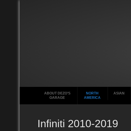
ABOUT DEZO’S
NORTH
ASIAN
GARAGE
AMERICA
Infiniti 2010-2019
Ford
2010
2020
2000