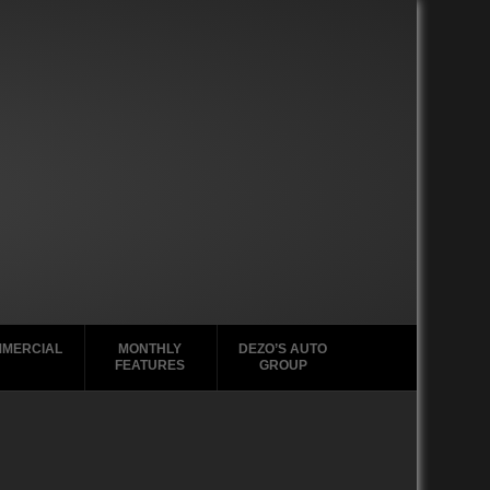
MERCIAL
MONTHLY
DEZO’S AUTO
FEATURES
GROUP
2020-2029
2020-2029
2010-2019
2020-2029
1988-1996
2010-2019
2010-2019
2000-2009